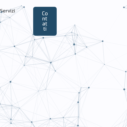
Servizi
Co
nt
at
ti