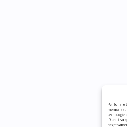
Per fornire 
memorizzare
tecnologie 
ID unici su 
negativament